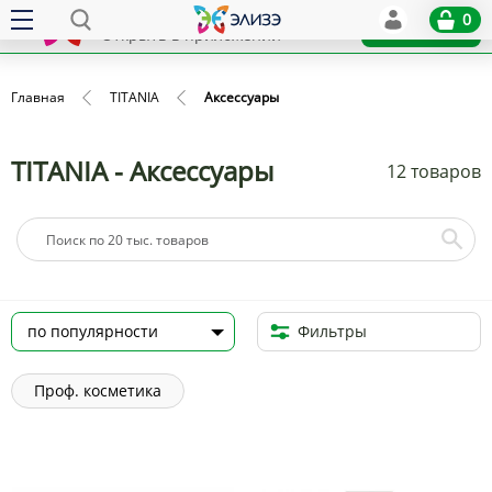
Elize
0
x
Установить
Открыть в приложении
Главная
TITANIA
Аксессуары
TITANIA - Аксессуары
12 товаров
Фильтры
Проф. косметика