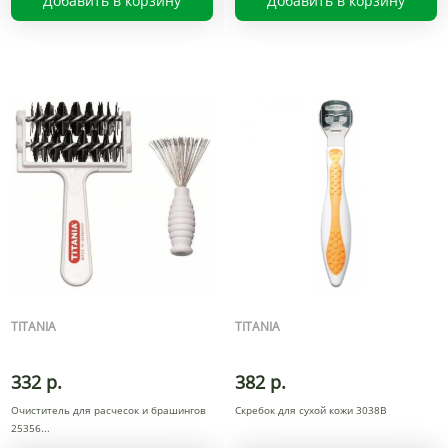
Добавить в корзину
Добавить в корзину
TITANIA
TITANIA
332 р.
382 р.
Очиститель для расчесок и брашингов
Скребок для сухой кожи 3038B
25356