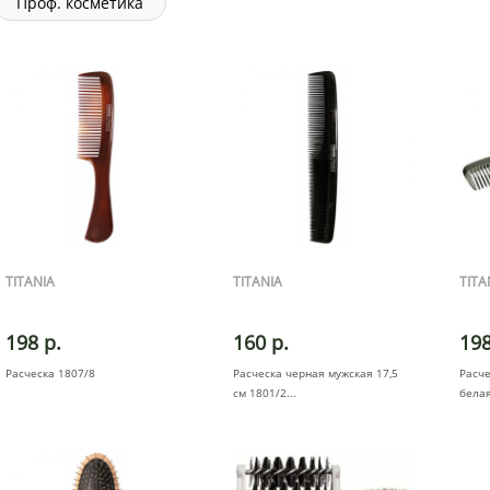
Проф. косметика
TITANIA
TITANIA
TITA
198 р.
160 р.
198
Расческа 1807/8
Расческа черная мужская 17,5
Расче
см 1801/2
белая