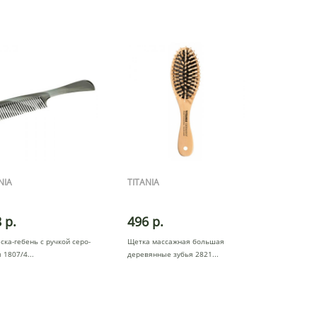
NIA
TITANIA
 р.
496 р.
ска-гебень с ручкой серо-
Щетка массажная большая
 1807/4
деревянные зубья 2821