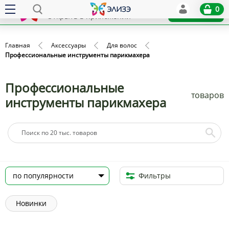
Elize
0
x
Установить
Открыть в приложении
Главная
Аксессуары
Для волос
Профессиональные инструменты парикмахера
Профессиональные
товаров
инструменты парикмахера
Фильтры
Новинки