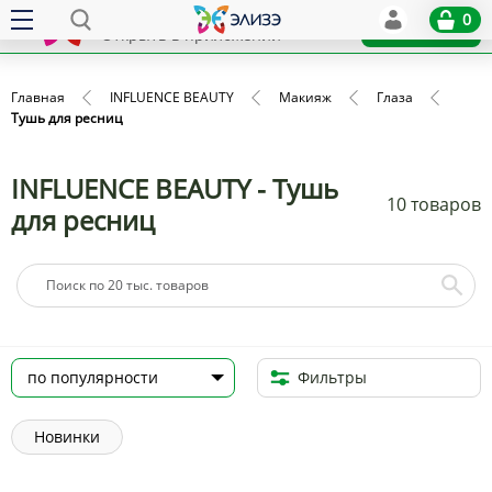
Elize
0
x
Установить
Открыть в приложении
Главная
INFLUENCE BEAUTY
Макияж
Глаза
Тушь для ресниц
INFLUENCE BEAUTY - Тушь
10 товаров
для ресниц
Фильтры
Новинки