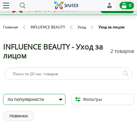
Elize
0
x
Установить
Открыть в приложении
Главная
INFLUENCE BEAUTY
Уход
Уход за лицом
INFLUENCE BEAUTY - Уход за
2 товаров
лицом
Фильтры
Новинки