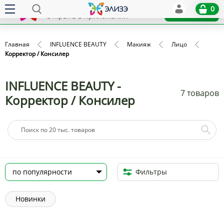
Elize
0
x
Установить
Открыть в приложении
Главная
INFLUENCE BEAUTY
Макияж
Лицо
Корректор / Консилер
INFLUENCE BEAUTY -
7 товаров
Корректор / Консилер
Фильтры
Новинки