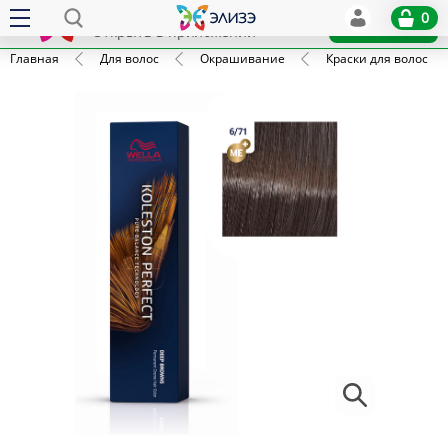
Elize
0
x
Установить
Открыть в приложении
Главная
Для волос
Окрашивание
Краски для волос