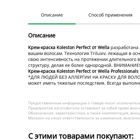
Описание
Способ применения
Описание
Крем-краска Koleston Perfect от Wella
разработана 
вашим волосам. Технология Triluxiv, лежащая в о
свою интенсивность на протяжении длительного в
структуру, делая ее более однородной. ВНИМАН
Крем-краска Koleston Perfect от Wella Professional
*ДЛЯ ЛЮДЕЙ БЕЗ АЛЛЕРГИИ НА КРАСКУ ДЛЯ ВОЛОС. 
может иметь тяжелые последствия. Всегда выполня
Предоставленная информация о товаре носит исключитель
Предприятия изготовители оставляют за собой право вноси
Обозначения, характеристики, а также комплектация, внеш
Магазин не несет ответственности за изменения, внесен
С этими товарами покупают: