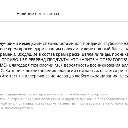
KOLESTON PERFECT
Наличие в магазинах
Краска для волос № 7/0
Блонд натуральный 60
мл NEW
В наличии:
951 р.
лучшими немецкими специалистами для придания глубокого на
снове крем-краски, дарит вашим волосам ослепительный блеск,
KOLESTON PERFECT
ремени. Входящие в состав крем-краски Велла липиды, проника
Краска для волос № 7/00
ИЕ! ПРОИЗОШЕЛ РЕБРЕНД ПРОДУКТА! УТОЧНЯЙТЕ У ОПЕРАТОРОВ!
Блонд натуральный
s ME+
Благодаря технологии МE+ вероятность возникновения алле
интенсивный 60 мл NEW
В наличии:
Хотя риск возникновения аллергии снижается, остается риск 
йте тест на аллергию за 48 часов до любого окрашивания. Сле
951 р.
KOLESTON PERFECT
но справочный характер и не являются «публичной офертой».
Краска для волос № 7/01
ть конструктивные, косметические и другие изменения без согласования
Фундук 60 мл NEW
ний вид и упаковка товара могут изменяться производителем и отличатьс
В наличии:
ные производителем.
951 р.