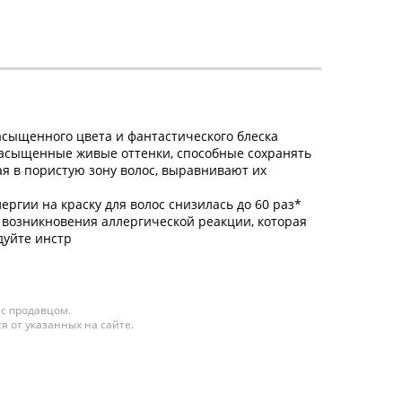
сыщенного цвета и фантастического блеска
 насыщенные живые оттенки, способные сохранять
я в пористую зону волос, выравнивают их
ргии на краску для волос снизилась до 60 раз*
возникновения аллергической реакции, которая
дуйте инстр
 с продавцом.
я от указанных на сайте.