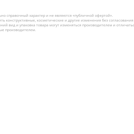
761 р.
но справочный характер и не являются «публичной офертой».
SOCOLOR SYNC PRE-
ть конструктивные, косметические и другие изменения без согласования
BONDED краска для волос
ний вид и упаковка товара могут изменяться производителем и отличатьс
90мл № 9MM очень
ные производителем.
светлый блондин мокка
мокка
В наличии:
839 р.
SOCOLOR SYNC PRE-
BONDED краска для волос
90мл № 9NA очень
светлый блондин
натуральный пепельный
В наличии:
761 р.
SOCOLOR SYNC PRE-
BONDED краска для волос
90мл № SPA пастельный
пепельный