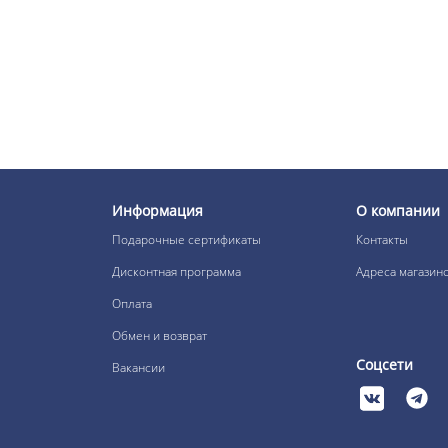
В наличии:
761 р.
SOCOLOR SYNC PRE-
BONDED краска для волос
90мл № SPM пастельный
мокка
В наличии:
761 р.
Информация
О компании
SOCOLOR SYNC PRE-
Подарочные сертификаты
Контакты
BONDED краска для волос
90мл № SPN пастельный
Дисконтная программа
Адреса магазин
натуральный
В наличии:
Оплата
761 р.
Обмен и возврат
Соцсети
Вакансии
SOCOLOR SYNC PRE-
BONDED краска для волос
90мл Прозрачный
В наличии: