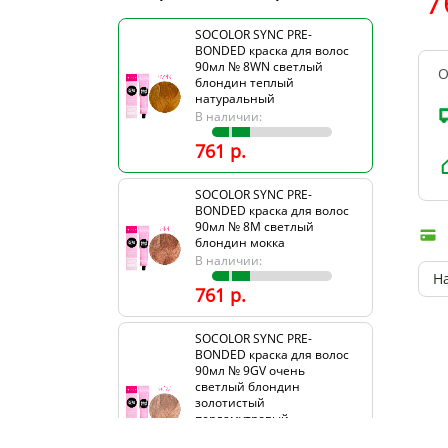
7
SOCOLOR SYNC PRE-
BONDED краска для волос
90мл № 8WN светлый
О
блондин теплый
натуральный
В наличии:
761 р.
SOCOLOR SYNC PRE-
BONDED краска для волос
90мл № 8М светлый
блондин мокка
В наличии:
Н
761 р.
SOCOLOR SYNC PRE-
BONDED краска для волос
90мл № 9GV очень
светлый блондин
золотистый
перламутровый
В наличии: