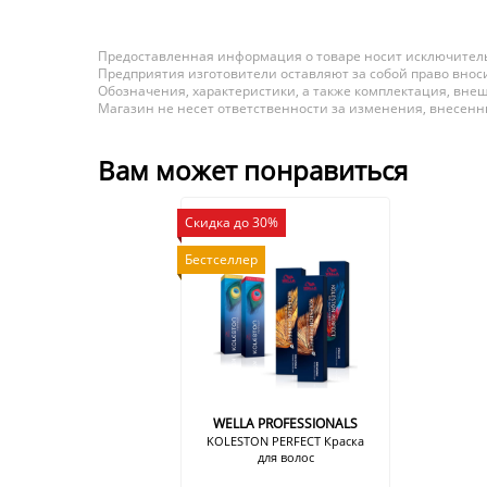
Предоставленная информация о товаре носит исключитель
Предприятия изготовители оставляют за собой право вноси
Обозначения, характеристики, а также комплектация, внеш
Магазин не несет ответственности за изменения, внесен
Вам может понравиться
Скидка до 30%
Бестселлер
WELLA PROFESSIONALS
KOLESTON PERFECT Краска
для волос