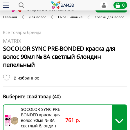
Elize
0
x
Установить
Открыть в приложении
Главная
Для волос
Окрашивание
Краски для волос
Все товары бренда
MATRIX
SOCOLOR SYNC PRE-BONDED краска для
волос 90мл № 8A светлый блондин
пепельный
В избранное
Выберите свой товар (40)
SOCOLOR SYNC PRE-
BONDED краска для
761 р.
волос 90мл № 8A
светлый блондин