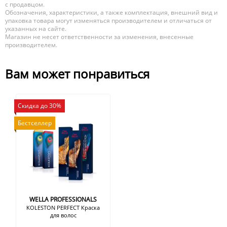
с продавцом.
Обозначения, характеристики, а также комплектация, внешний вид и
упаковка товара могут изменяться производителем и отличаться от
указанных на сайте.
Магазин не несет ответственности за изменения, внесенные
производителем.
Вам может понравиться
Скидка до 30%
Бестселлер
WELLA PROFESSIONALS
KOLESTON PERFECT Краска
для волос