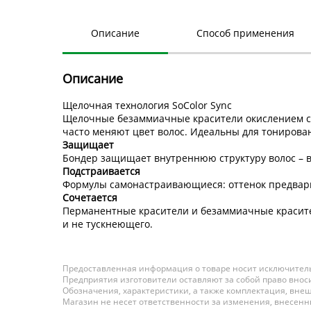
Описание
Способ применения
Описание
Щелочная технология SoColor Sync
Щелочные безаммиачные красители окислением со
часто меняют цвет волос. Идеальны для тонирован
Защищает
Бондер защищает внутреннюю структуру волос – в
Подстраивается
Формулы самонастраивающиеся: оттенок предвари
Сочетается
Перманентные красители и безаммиачные красители
и не тускнеющего.
Предоставленная информация о товаре носит исключитель
Предприятия изготовители оставляют за собой право вноси
Обозначения, характеристики, а также комплектация, внеш
Магазин не несет ответственности за изменения, внесен