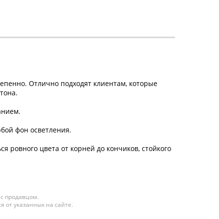
пенно. Отлично подходят клиентам, которые
тона.
анием.
бой фон осветления.
я ровного цвета от корней до кончиков, стойкого
 с продавцом.
я от указанных на сайте.