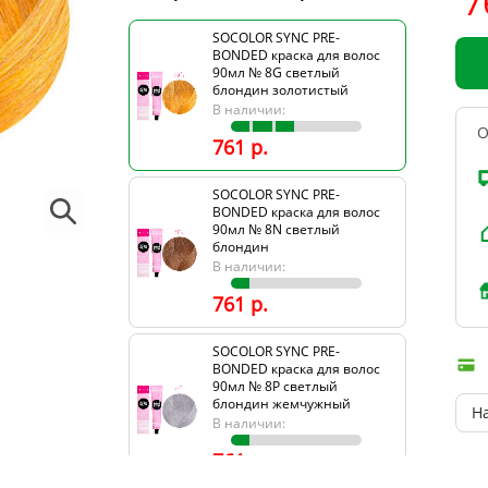
7
SOCOLOR SYNC PRE-
BONDED краска для волос
90мл № 8G светлый
блондин золотистый
В наличии:
О
761 р.
SOCOLOR SYNC PRE-
BONDED краска для волос
90мл № 8N светлый
блондин
В наличии:
761 р.
SOCOLOR SYNC PRE-
BONDED краска для волос
90мл № 8P светлый
блондин жемчужный
Н
В наличии:
761 р.