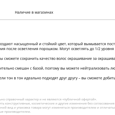
SOCOLOR SYNC PRE-
BONDED краска для волос
Наличие в магазинах
90мл № 8RC+ светлый
блондин красно-медный
В наличии:
809 р.
SOCOLOR SYNC PRE-
здают насыщенный и стойкий цвет, который вымывается посте
BONDED краска для волос
ия после осветления порошком. Могут осветлять до 1/2 уровня 
90мл № 8WN светлый
блондин теплый
ы сможете сохранить качество волос окрашивание за окрашив
натуральный
В наличии:
тельно смешан с базой, поэтому вы можете нейтрализовать лю
761 р.
 тон в тон идеально подходят друг другу – вы сможете добитьс
SOCOLOR SYNC PRE-
BONDED краска для волос
90мл № 8М светлый
блондин мокка
но справочный характер и не являются «публичной офертой».
В наличии:
ть конструктивные, косметические и другие изменения без согласования
ний вид и упаковка товара могут изменяться производителем и отличатьс
761 р.
ные производителем.