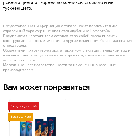
ровного цвета от корней до кончиков, стойкого и не
тускнеющего.
Предоставленная информация о товаре носит исключительно
справочный характер и не являются «публичной офертой».
Предприятия изготовители оставляют за собой право вносить
конструктивные, косметические и другие изменения без согласования
с продавцом.
Обозначения, характеристики, а также комплектация, внешний вид и
упаковка товара могут изменяться производителем и отличаться от
указанных на сайте.
Магазин не несет ответственности за изменения, внесенные
производителем.
Вам может понравиться
Скидка до 30%
Бестселлер