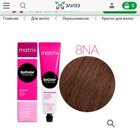
Elize
0
x
Установить
Открыть в приложении
Главная
Для волос
Окрашивание
Краски для волос