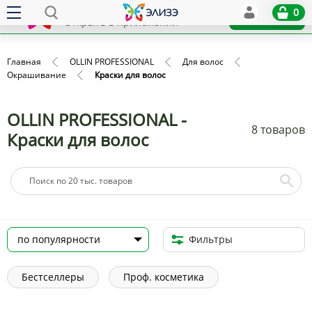
Elize
0
x
Установить
Открыть в приложении
Главная
OLLIN PROFESSIONAL
Для волос
Окрашивание
Краски для волос
OLLIN PROFESSIONAL -
8 товаров
Краски для волос
Фильтры
Бестселлеры
Проф. косметика