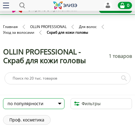
Elize
0
x
Установить
Открыть в приложении
Главная
OLLIN PROFESSIONAL
Для волос
Уход за волосами
Скраб для кожи головы
OLLIN PROFESSIONAL -
1 товаров
Скраб для кожи головы
Фильтры
Проф. косметика