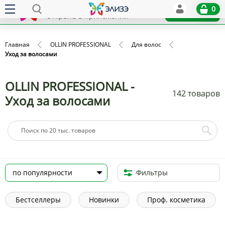
Elize
0
x
Установить
Открыть в приложении
Главная
OLLIN PROFESSIONAL
Для волос
Уход за волосами
OLLIN PROFESSIONAL -
142 товаров
Уход за волосами
Фильтры
Бестселлеры
Новинки
Проф. косметика