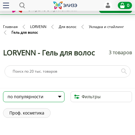
Elize
0
x
Установить
Открыть в приложении
Главная
LORVENN
Для волос
Укладка и стайлинг
Гель для волос
LORVENN - Гель для волос
3 товаров
Фильтры
Проф. косметика