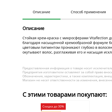
Описание
Способ применения
Описание
Стойкая крем-краска с микросферами Vitaflection
благодаря насыщенной кремообразной формуле бо
цветовым пигментом проникают глубоко в волосян
окутывают волос, разглаживая его и насыщая иск
Предоставленная информация о товаре носит исключитель
Предприятия изготовители оставляют за собой право вноси
Обозначения, характеристики, а также комплектация, внеш
Магазин не несет ответственности за изменения, внесен
С этими товарами покупают:
Скидка до 30%