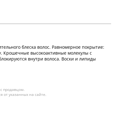
ительного блеска волос. Равномерное покрытие:
у. Крошечные высокоактивные молекулы с
блокируются внутри волоса. Воски и липиды
 с продавцом.
я от указанных на сайте.