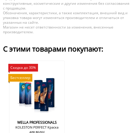
конструктивные, косметические и другие изменения без согласования
с продавцом.
Обозначения, характеристики, а также комплектация, внешний вид и
упаковка товара могут изменяться производителем и отличаться от
указанных на сайте.
Магазин не несет ответственности за изменения, внесенные
производителем.
С этими товарами покупают:
Скидка до 30%
Бестселлер
WELLA PROFESSIONALS
KOLESTON PERFECT Краска
для волос