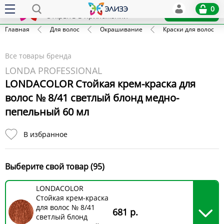
Elize
0
x
Установить
Открыть в приложении
Главная
Для волос
Окрашивание
Краски для волос
Все товары бренда
LONDA PROFESSIONAL
LONDACOLOR Стойкая крем-краска для
волос № 8/41 светлый блонд медно-
пепельный 60 мл
В избранное
Выберите свой товар (95)
LONDACOLOR
Стойкая крем-краска
для волос № 8/41
681 р.
светлый блонд