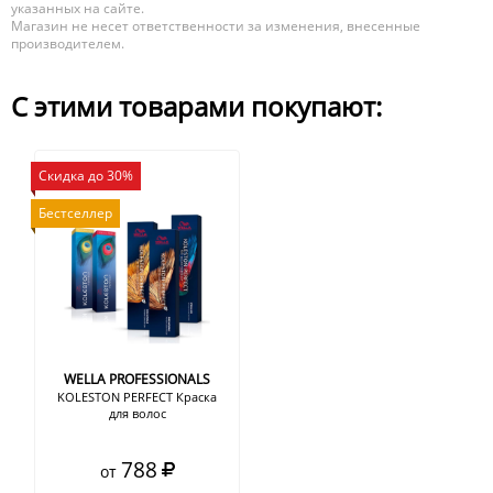
указанных на сайте.
Магазин не несет ответственности за изменения, внесенные
производителем.
С этими товарами покупают:
Скидка до 30%
Бестселлер
WELLA PROFESSIONALS
KOLESTON PERFECT Краска
для волос
788
от