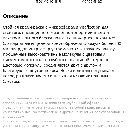
применения
магазинах
Описание
Стойкая крем-краска с микросферами Vitaflection для
стойкого, насыщенного жизненной энергией цвета и
исключительного блеска волос. Равномерное покрытие:
благодаря насыщенной кремообразной формуле более 500
миллиардов микросфер устремляются к каждому волосу.
Крошечные высокоактивные молекулы с цветовым
пигментом проникают глубоко в волосяной стержень.
Цветовые молекулы соединяются друг с другом и
блокируются внутри волоса. Воски и липиды окутывают
волос, разглаживая его и насыщая исключительным
блеском.
Предоставленная информация о товаре носит исключительно
справочный характер и не являются «публичной офертой».
Предприятия изготовители оставляют за собой право вносить
конструктивные, косметические и другие изменения без согласования
с продавцом.
Обозначения, характеристики, а также комплектация, внешний вид и
упаковка товара могут изменяться производителем и отличаться от