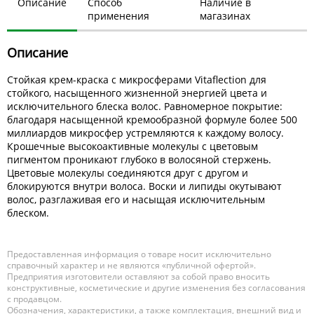
Описание
Способ
Наличие в
применения
магазинах
Описание
Стойкая крем-краска с микросферами Vitaflection для
стойкого, насыщенного жизненной энергией цвета и
исключительного блеска волос. Равномерное покрытие:
благодаря насыщенной кремообразной формуле более 500
миллиардов микросфер устремляются к каждому волосу.
Крошечные высокоактивные молекулы с цветовым
пигментом проникают глубоко в волосяной стержень.
Цветовые молекулы соединяются друг с другом и
блокируются внутри волоса. Воски и липиды окутывают
волос, разглаживая его и насыщая исключительным
блеском.
Предоставленная информация о товаре носит исключительно
справочный характер и не являются «публичной офертой».
Предприятия изготовители оставляют за собой право вносить
конструктивные, косметические и другие изменения без согласования
с продавцом.
Обозначения, характеристики, а также комплектация, внешний вид и