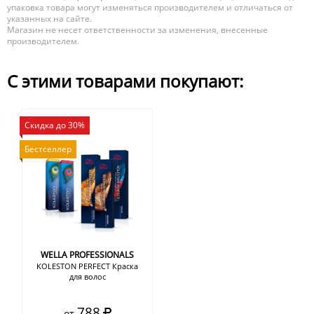
упаковка товара могут изменяться производителем и отличаться от
указанных на сайте.
Магазин не несет ответственности за изменения, внесенные
производителем.
С этими товарами покупают:
Скидка до 30%
Бестселлер
WELLA PROFESSIONALS
KOLESTON PERFECT Краска
для волос
788
от