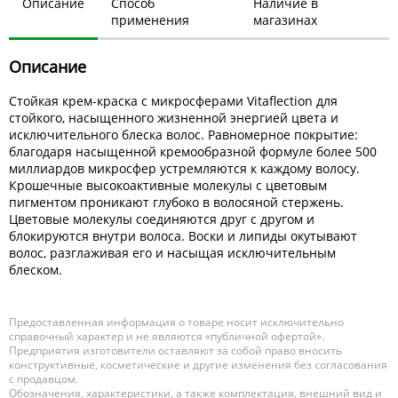
Описание
Способ
Наличие в
применения
магазинах
Описание
Стойкая крем-краска с микросферами Vitaflection для
стойкого, насыщенного жизненной энергией цвета и
исключительного блеска волос. Равномерное покрытие:
благодаря насыщенной кремообразной формуле более 500
миллиардов микросфер устремляются к каждому волосу.
Крошечные высокоактивные молекулы с цветовым
пигментом проникают глубоко в волосяной стержень.
Цветовые молекулы соединяются друг с другом и
блокируются внутри волоса. Воски и липиды окутывают
волос, разглаживая его и насыщая исключительным
блеском.
Предоставленная информация о товаре носит исключительно
справочный характер и не являются «публичной офертой».
Предприятия изготовители оставляют за собой право вносить
конструктивные, косметические и другие изменения без согласования
с продавцом.
Обозначения, характеристики, а также комплектация, внешний вид и