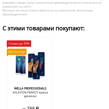
упаковка товара могут изменяться производителем и отличаться от
указанных на сайте.
Магазин не несет ответственности за изменения, внесенные
производителем.
С этими товарами покупают:
Скидка до 30%
Бестселлер
WELLA PROFESSIONALS
KOLESTON PERFECT Краска
для волос
788
от