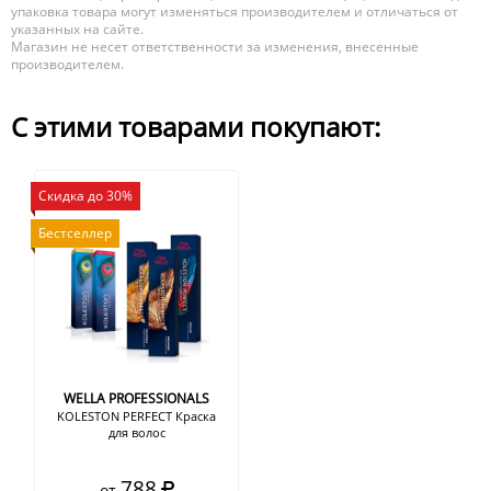
упаковка товара могут изменяться производителем и отличаться от
указанных на сайте.
Магазин не несет ответственности за изменения, внесенные
производителем.
С этими товарами покупают:
Скидка до 30%
Бестселлер
WELLA PROFESSIONALS
KOLESTON PERFECT Краска
для волос
788
от