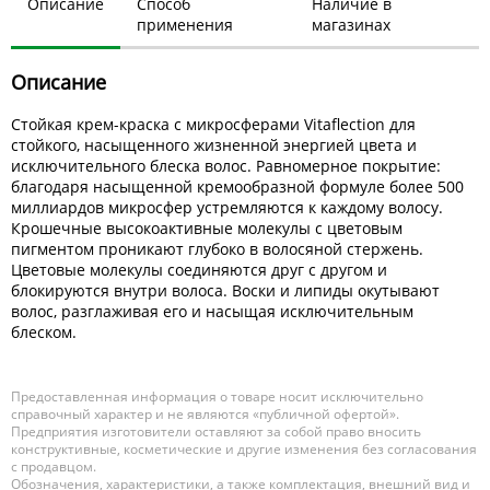
Описание
Способ
Наличие в
применения
магазинах
Описание
Стойкая крем-краска с микросферами Vitaflection для
стойкого, насыщенного жизненной энергией цвета и
исключительного блеска волос. Равномерное покрытие:
благодаря насыщенной кремообразной формуле более 500
миллиардов микросфер устремляются к каждому волосу.
Крошечные высокоактивные молекулы с цветовым
пигментом проникают глубоко в волосяной стержень.
Цветовые молекулы соединяются друг с другом и
блокируются внутри волоса. Воски и липиды окутывают
волос, разглаживая его и насыщая исключительным
блеском.
Предоставленная информация о товаре носит исключительно
справочный характер и не являются «публичной офертой».
Предприятия изготовители оставляют за собой право вносить
конструктивные, косметические и другие изменения без согласования
с продавцом.
Обозначения, характеристики, а также комплектация, внешний вид и