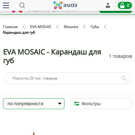
Elize
0
x
Установить
Открыть в приложении
Главная
EVA MOSAIC
Макияж
Губы
Карандаш для губ
EVA MOSAIC - Карандаш для
1 товаров
губ
Фильтры