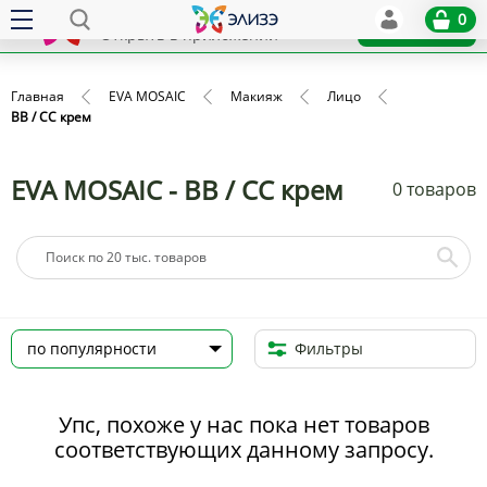
Elize
0
x
Установить
Открыть в приложении
Главная
EVA MOSAIC
Макияж
Лицо
BB / CC крем
EVA MOSAIC - BB / CC крем
0 товаров
Фильтры
Упс, похоже у нас пока нет товаров
соответствующих данному запросу.