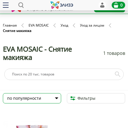
Elize
0
x
Установить
Открыть в приложении
Главная
EVA MOSAIC
Уход
Уход за лицом
Снятие макияжа
EVA MOSAIC - Снятие
1 товаров
макияжа
Фильтры