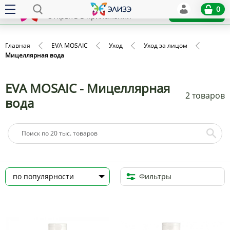
Elize
0
x
Установить
Открыть в приложении
Главная
EVA MOSAIC
Уход
Уход за лицом
Мицеллярная вода
EVA MOSAIC - Мицеллярная
2 товаров
вода
Фильтры