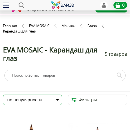
Elize
0
x
Установить
Открыть в приложении
Главная
EVA MOSAIC
Макияж
Глаза
Карандаш для глаз
EVA MOSAIC - Карандаш для
5 товаров
глаз
Фильтры