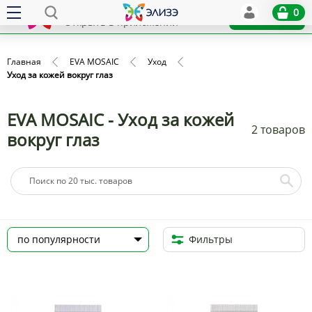
Elize
0
x
Установить
Открыть в приложении
Главная
EVA MOSAIC
Уход
Уход за кожей вокруг глаз
EVA MOSAIC - Уход за кожей
2 товаров
вокруг глаз
Фильтры