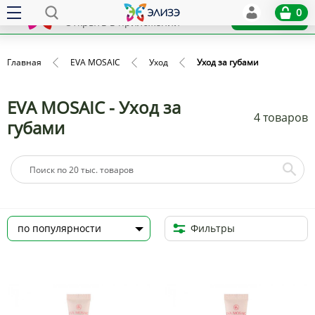
Elize
0
x
Установить
Открыть в приложении
Главная
EVA MOSAIC
Уход
Уход за губами
EVA MOSAIC - Уход за
4 товаров
губами
Фильтры